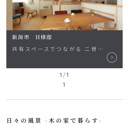
新潟市 H様邸
共有スペースでつながる 二世帯と１匹のわが家
1/1
1
日々の風景 -木の家で暮らす-