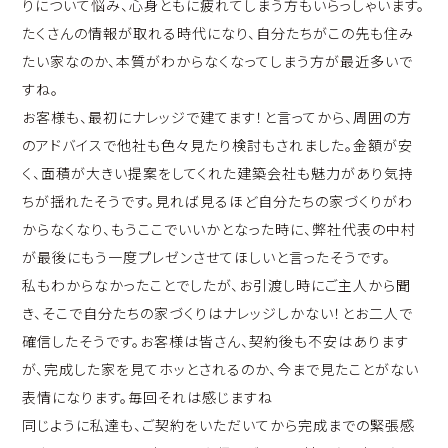
りについて悩み、心身ともに疲れてしまう方もいらっしゃいます。
たくさんの情報が取れる時代になり、自分たちがこの先も住み
たい家なのか、本質がわからなくなってしまう方が最近多いで
すね。
お客様も、最初にナレッジで建てます！と言ってから、周囲の方
のアドバイスで他社も色々見たり検討もされました。金額が安
く、面積が大きい提案をしてくれた建築会社も魅力があり気持
ちが揺れたそうです。見れば見るほど自分たちの家づくりがわ
からなくなり、もうここでいいかとなった時に、弊社代表の中村
が最後にもう一度プレゼンさせてほしいと言ったそうです。
私もわからなかったことでしたが、お引渡し時にご主人から聞
き、そこで自分たちの家づくりはナレッジしかない！とお二人で
確信したそうです。お客様は皆さん、契約後も不安はあります
が、完成した家を見てホッとされるのか、今まで見たことがない
表情になります。毎回それは感じますね
同じように私達も、ご契約をいただいてから完成までの緊張感